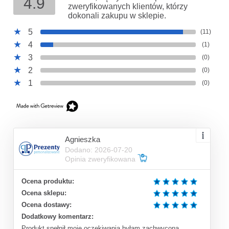
4.9
zweryfikowanych klientów, którzy
dokonali zakupu w sklepie.
5
(11)
4
(1)
3
(0)
2
(0)
1
(0)
Agnieszka
Dodano: 2026-07-20
Opinia zweryfikowana
Ocena produktu:
Ocena sklepu:
Ocena dostawy:
Dodatkowy komentarz:
Produkt spełnił moje oczekiwania,byłam zachwycona