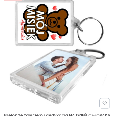
Brelok ze zdjęciem i dedykacją NA DZIEŃ CHŁOPAKA