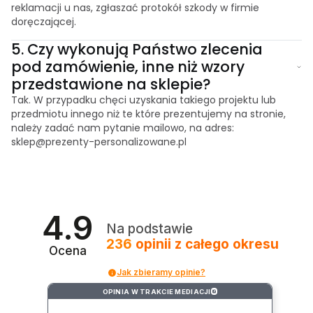
reklamacji u nas, zgłaszać protokół szkody w firmie
doręczającej.
5.
Czy wykonują Państwo zlecenia
pod zamówienie, inne niż wzory
przedstawione na sklepie?
Tak. W przypadku chęci uzyskania takiego projektu lub
przedmiotu innego niż te które prezentujemy na stronie,
należy zadać nam pytanie mailowo, na adres:
sklep@prezenty-personalizowane.pl
4.9
Na podstawie
236
opinii
z całego okresu
Ocena
Jak zbieramy opinie?
OPINIA W TRAKCIE MEDIACJI
?