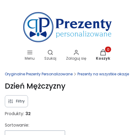
Otwórz wyszukiwarkę
Produkty w koszy
Menu
Szukaj
Zaloguj się
Koszyk
Oryginalne Prezenty Personalizowane
Prezenty na wszystkie okazje
Dzień Mężczyzny
Filtry
Produkty:
32
Lista produktów
Sortowanie: