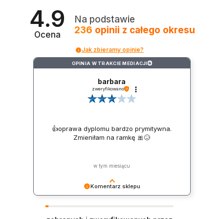
4.9
Na podstawie
236
opinii
z całego okresu
Ocena
Jak zbieramy opinie?
OPINIA W TRAKCIE MEDIACJI
?
barbara
zweryfikowano
👍️oprawa dyplomu bardzo prymitywna.
Zmieniłam na ramkę 🎀😥
w tym miesiącu
Komentarz sklepu
Pierwszy raz spotykamy się z takim określeniem.
Zamówiła Pani dyplom w antyramie i taki