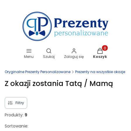
Otwórz wyszukiwarkę
Produkty w koszy
Menu
Szukaj
Zaloguj się
Koszyk
Oryginalne Prezenty Personalizowane
Prezenty na wszystkie okazje
Z okazji zostania Tatą / Mamą
Filtry
Produkty:
9
Lista produktów
Sortowanie: