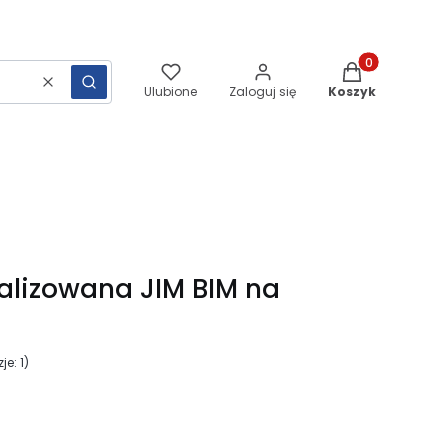
Produkty w kos
Wyczyść
Szukaj
Ulubione
Zaloguj się
Koszyk
nalizowana JIM BIM na
je: 1)