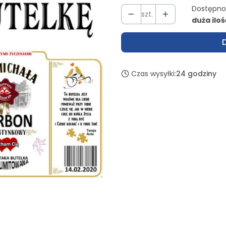
Dostępno
szt.
duża iloś
Czas wysyłki:
24 godziny
Wybierz wariant produktu
Poszczególne warianty mogą 
*
Imię lub imię i nazwisko
Zdjęcie (jeżeli ma być na ety
Życzenia (jeżeli mają być in