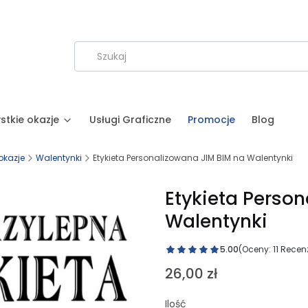
stkie okazje
Usługi Graficzne
Promocje
Blog
okazje
Walentynki
Etykieta Personalizowana JIM BIM na Walentynki
Etykieta Perso
Walentynki
5.00
(Oceny: 11 Recenz
Cena
26,00 zł
Ilość