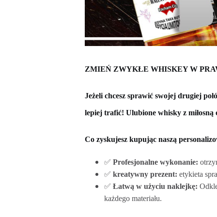
ZMIEŃ ZWYKŁE WHISKEY W PRA
Jeżeli chcesz sprawić swojej drugiej po
lepiej trafić!
Ulubione whisky z miłosną e
Co zyskujesz kupując naszą personalizo
✅
Profesjonalne wykonanie:
otrzym
✅
kreatywny prezent:
etykieta sp
✅
Łatwą w użyciu naklejkę:
Odkle
każdego materiału.