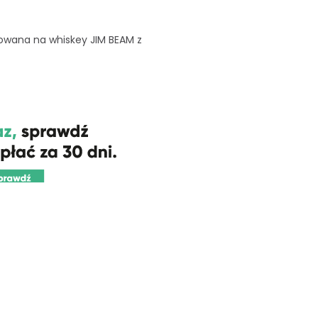
zowana na whiskey JIM BEAM z
*
Informacja od kogo jest pre
*
Pojemność butelki