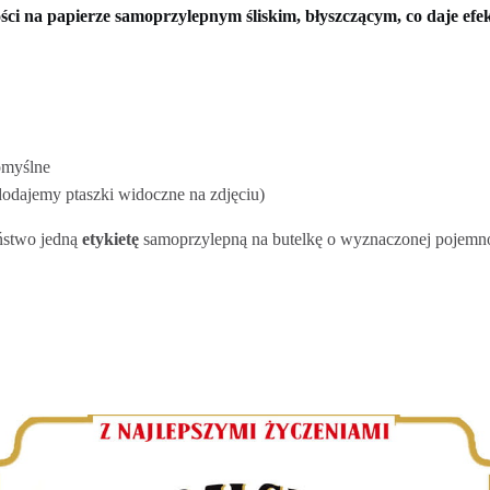
ści na papierze samoprzylepnym śliskim, błyszczącym, co daje ef
domyślne
 dodajemy ptaszki widoczne na zdjęciu)
ństwo jedną
etykietę
samoprzylepną na butelkę o wyznaczonej pojemno