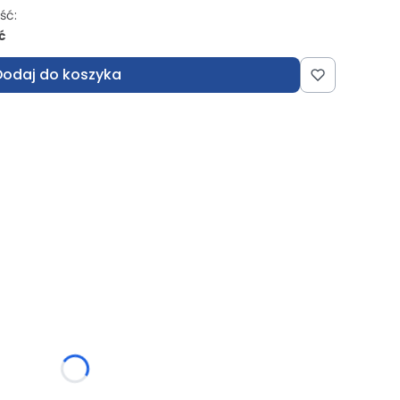
ść:
ć
Dodaj do koszyka
:
różnić się ceną
kiecie)
Opcjonalne
ne niż domyślne)
Opcjonalne