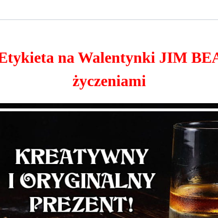
Etykieta na Walentynki JIM BEA
życzeniami