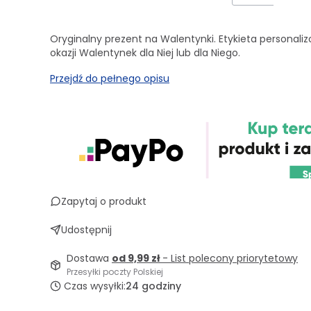
Oryginalny prezent na Walentynki. Etykieta personali
okazji Walentynek dla Niej lub dla Niego.
Przejdź do pełnego opisu
Zapytaj o produkt
Udostępnij
Dostawa
od 9,99 zł
- List polecony priorytetowy
Przesyłki poczty Polskiej
Czas wysyłki:
24 godziny