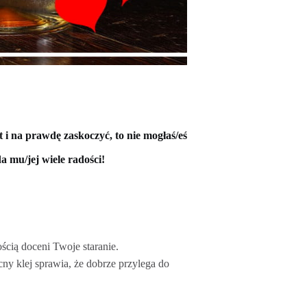
i na prawdę zaskoczyć, to nie mogłaś/eś
a mu/jej wiele radości!
.
ścią doceni Twoje staranie.
ocny klej sprawia, że dobrze przylega do