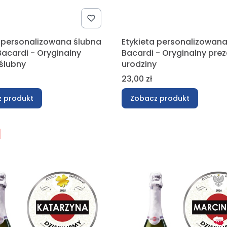
a personalizowana ślubna
Etykieta personalizowan
acardi - Oryginalny
Bacardi - Oryginalny pre
ślubny
urodziny
Cena
23,00 zł
 produkt
Zobacz produkt