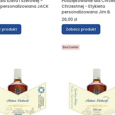
dla szefa i szefowej -
Podziękowanie dla Chrze
a personalizowana JACK
Chrzestnej - Etykieta
personalizowana Jim B.
Cena
26,00 zł
 produkt
Zobacz produkt
Bestseller