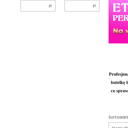
zł
zł
Profesjon
butelkę 
co spraw
Lista
Sortowani