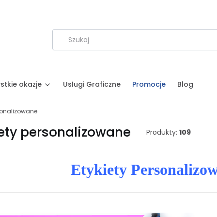
stkie okazje
Usługi Graficzne
Promocje
Blog
rsonalizowane
iety personalizowane
Produkty:
109
Etykiety Personalizo