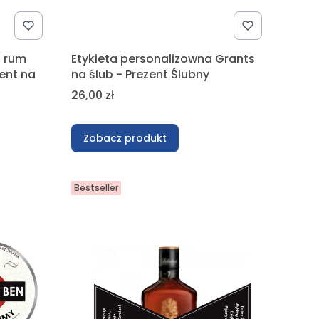
a rum
Etykieta personalizowna Grants
zent na
na ślub - Prezent Ślubny
Cena
26,00 zł
Zobacz produkt
Bestseller