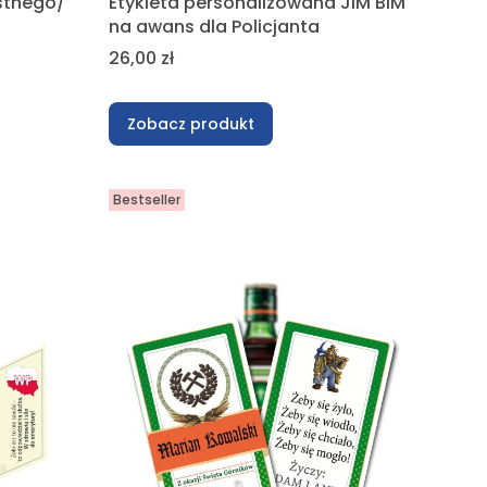
stnego/
Etykieta personalizowana JIM BIM
na awans dla Policjanta
Cena
26,00 zł
Zobacz produkt
Bestseller