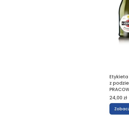
Etykieta
z podzi
PRACOW
Cena
24,00 zł
Zobacz