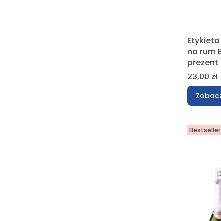
Etykiet
na rum B
prezent 
Cena
23,00 zł
Zobacz
Bestseller