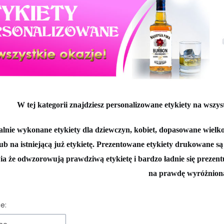
W tej kategorii znajdziesz personalizowane etykiety na wszyst
alnie wykonane etykiety dla dziewczyn, kobiet, dopasowane wielko
lub na istniejącą już etykietę. Prezentowane etykiety drukowane s
ia że odwzorowują prawdziwą etykietę i bardzo ładnie się prezentu
na prawdę wyróżnion
 produktów
e: