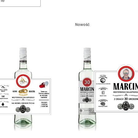
ne
Nowość