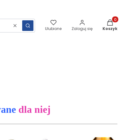
Produkty w kos
Wyczyść
Szukaj
Ulubione
Zaloguj się
Koszyk
wane
dla niej