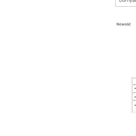
Domyśl
Nowość