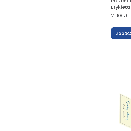
Prezent 
Etykiet
Cena
21,99 zł
Zobacz